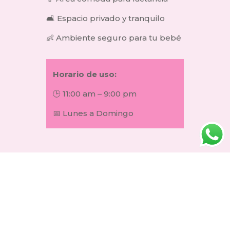
🛋️ Espacio privado y tranquilo
👶 Ambiente seguro para tu bebé
Horario de uso:
🕒 11:00 am – 9:00 pm
📅 Lunes a Domingo