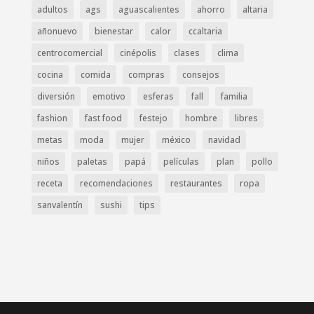
adultos
ags
aguascalientes
ahorro
altaria
añonuevo
bienestar
calor
ccaltaria
centrocomercial
cinépolis
clases
clima
cocina
comida
compras
consejos
diversión
emotivo
esferas
fall
familia
fashion
fast food
festejo
hombre
libres
metas
moda
mujer
méxico
navidad
niños
paletas
papá
películas
plan
pollo
receta
recomendaciones
restaurantes
ropa
sanvalentín
sushi
tips