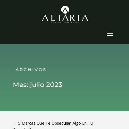
Seleccionar página
-ARCHIVOS-
Mes:
julio 2023
←
5 Marcas Que Te Obsequian Algo En Tu